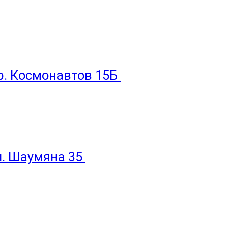
пр. Космонавтов 15Б
ул. Шаумяна 35