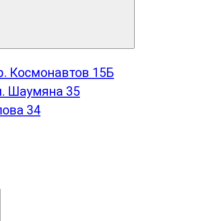
пр. Космонавтов 15Б
л. Шаумяна 35
лова 34