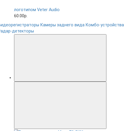
логотипом Veter Audio
60.00р.
Видеорегистраторы
Камеры заднего вида
Комбо-устройства
Радар-детекторы