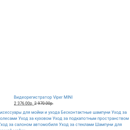
Видеорегистратор Viper MINI
2 376.00р.
2 970.00р.
Аксессуары для мойки и ухода
Бесконтактные шампуни
Уход за
колесами
Уход за кузовом
Уход за подкапотным пространством
Уход за салоном автомобиля
Уход за стеклами
Шампуни для