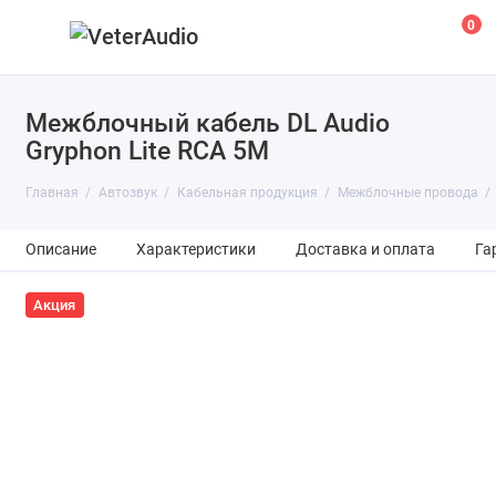
0
Межблочный кабель DL Audio
Gryphon Lite RCA 5M
Главная
Автозвук
Кабельная продукция
Межблочные провода
Описание
Характеристики
Доставка и оплата
Га
Акция