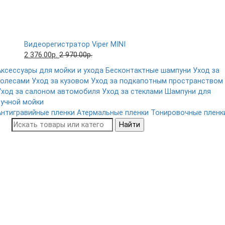
Видеорегистратор Viper MINI
2 376.00р.
2 970.00р.
Аксессуары для мойки и ухода
Бесконтактные шампуни
Уход за
колесами
Уход за кузовом
Уход за подкапотным пространством
Уход за салоном автомобиля
Уход за стеклами
Шампуни для
ручной мойки
Антигравийные пленки
Атермальные пленки
Тонировочные пленк
Найти