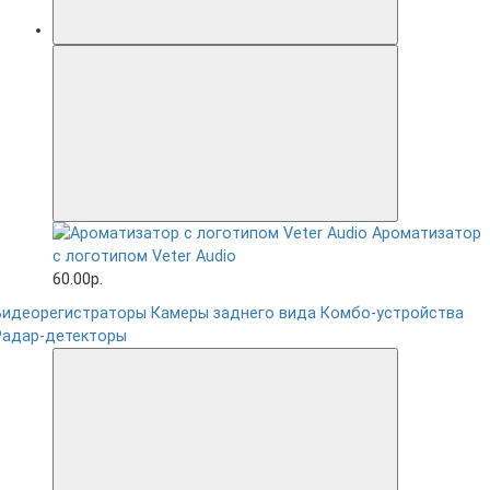
Ароматизатор
с логотипом Veter Audio
60.00р.
Видеорегистраторы
Камеры заднего вида
Комбо-устройства
Радар-детекторы