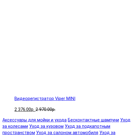
Видеорегистратор Viper MINI
2 376.00р.
2 970.00р.
Аксессуары для мойки и ухода
Бесконтактные шампуни
Уход
за колесами
Уход за кузовом
Уход за подкапотным
пространством
Уход за салоном автомобиля
Уход за