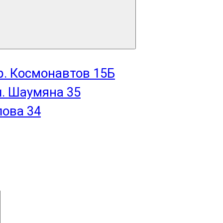
пр. Космонавтов 15Б
л. Шаумяна 35
лова 34