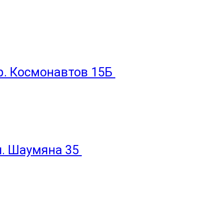
пр. Космонавтов 15Б
ул. Шаумяна 35