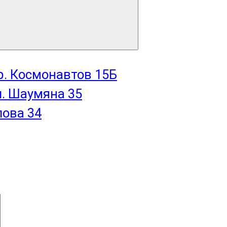
пр. Космонавтов 15Б
л. Шаумяна 35
лова 34