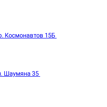
пр. Космонавтов 15Б
ул. Шаумяна 35