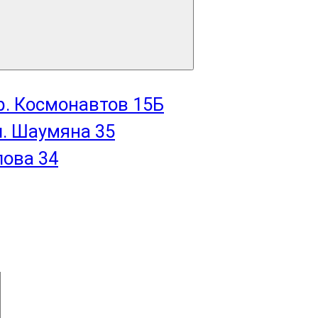
пр. Космонавтов 15Б
л. Шаумяна 35
лова 34