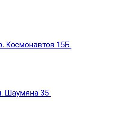
пр. Космонавтов 15Б
ул. Шаумяна 35