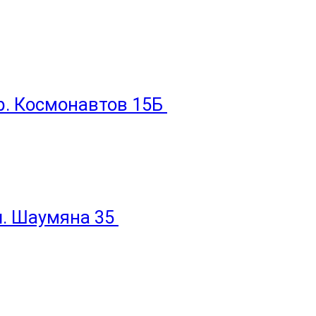
пр. Космонавтов 15Б
ул. Шаумяна 35