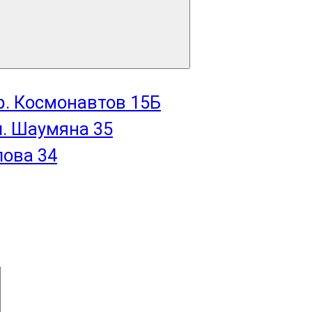
пр. Космонавтов 15Б
л. Шаумяна 35
лова 34