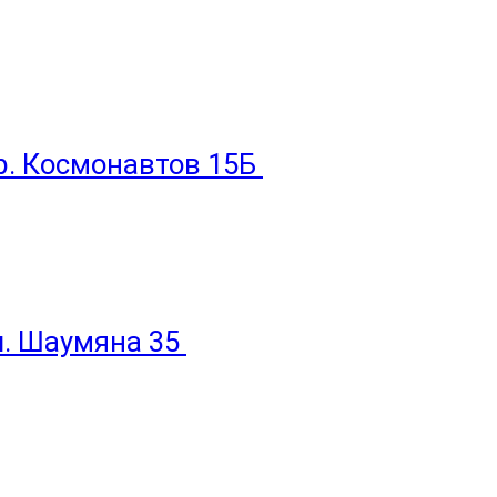
пр. Космонавтов 15Б
ул. Шаумяна 35