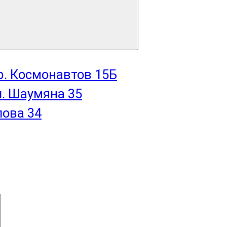
пр. Космонавтов 15Б
л. Шаумяна 35
лова 34