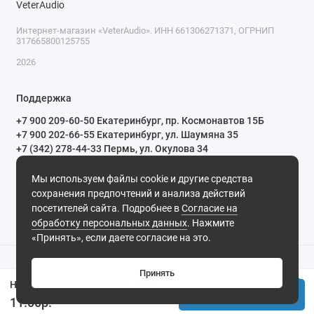
Интернет-магазин «VeterAudio». ИНН 661306271371, ОГРНИП
317665800125755
2026
Поддержка
+7 900 209-60-50 Екатеринбург, пр. Космонавтов 15Б
+7 900 202-66-55 Екатеринбург, ул. Шаумяна 35
+7 (342) 278-44-33 Пермь, ул. Окулова 34
ПН-СБ с 10:00 до 20:00 ВС и праздничные дни с 11:00 до 19:00
Мы используем файлы cookie и другие средства
Мы в сети
сохранения предпочтений и анализа действий
посетителей сайта. Подробнее в
Согласие на
обработку персональных данных
. Нажмите
«Принять», если даете согласие на это.
Принять
Наконечник кабельный AURA APT-4075 18AWG/0,75мм2, (10шт/уп.)
Купить
11.00р.