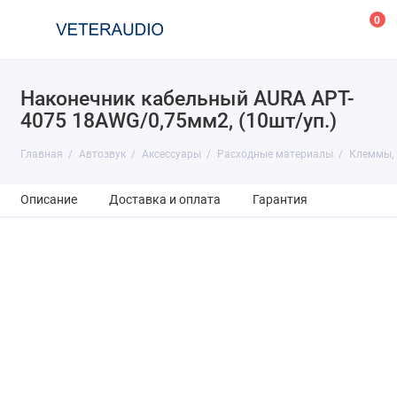
0
Наконечник кабельный AURA APT-
4075 18AWG/0,75мм2, (10шт/уп.)
Главная
Автозвук
Аксессуары
Расходные материалы
Клеммы, 
Описание
Доставка и оплата
Гарантия