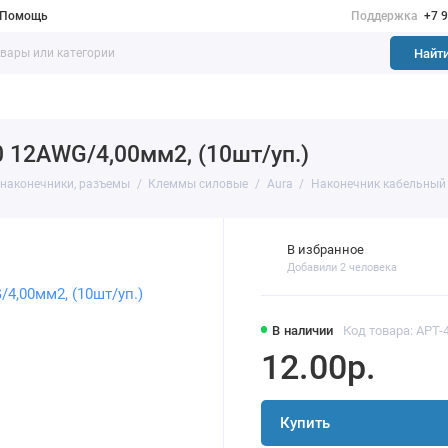
Помощь
Поддержка
+7 
Найт
 12AWG/4,00мм2, (10шт/уп.)
наконечники, разъемы
Клеммы силовые
Aura
Наконечник кабельный 
В избранное
Добавили 2 человека
В наличии
Код товара: APT-
12.00р.
Купить