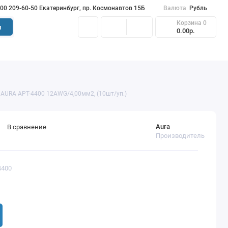
900 209-60-50 Екатеринбург, пр. Космонавтов 15Б
Валюта
Рубль
Корзина
0
и
0.00р.
AURA APT-4400 12AWG/4,00мм2, (10шт/уп.)
Aura
В сравнение
Производитель
4400