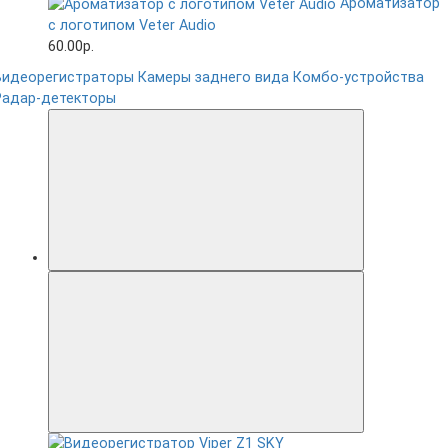
Ароматизатор
с логотипом Veter Audio
60.00р.
Видеорегистраторы
Камеры заднего вида
Комбо-устройства
Радар-детекторы