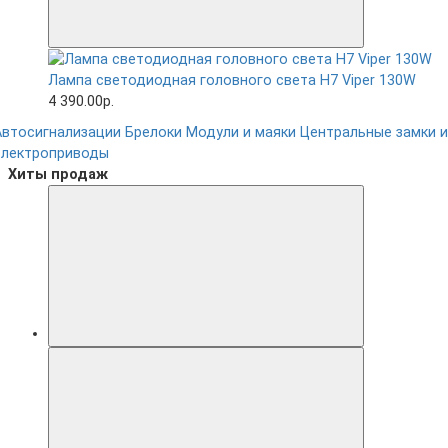
Лампа светодиодная головного света H7 Viper 130W
4 390.00р.
Автосигнализации
Брелоки
Модули и маяки
Центральные замки и
электроприводы
Хиты продаж