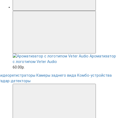
Ароматизатор
с логотипом Veter Audio
60.00р.
Видеорегистраторы
Камеры заднего вида
Комбо-устройства
Радар-детекторы