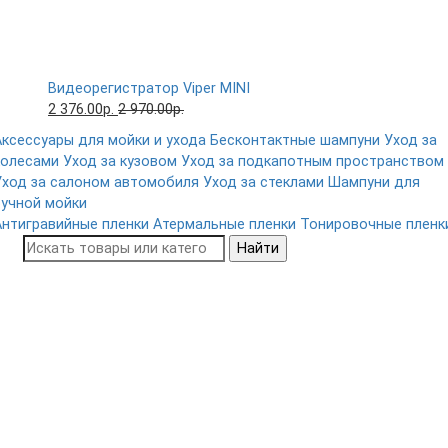
Видеорегистратор Viper MINI
2 376.00р.
2 970.00р.
Аксессуары для мойки и ухода
Бесконтактные шампуни
Уход за
колесами
Уход за кузовом
Уход за подкапотным пространством
Уход за салоном автомобиля
Уход за стеклами
Шампуни для
ручной мойки
Антигравийные пленки
Атермальные пленки
Тонировочные пленк
Найти